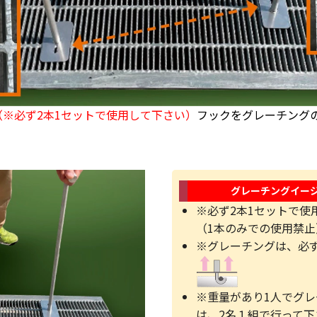
（※必ず2本1セットで使用して下さい）
フックをグレーチング
グレーチングイージ
※必ず2本1セットで使
（1本のみでの使用禁止
※グレーチングは、必
※重量があり1人でグ
は、2名１組で行って下