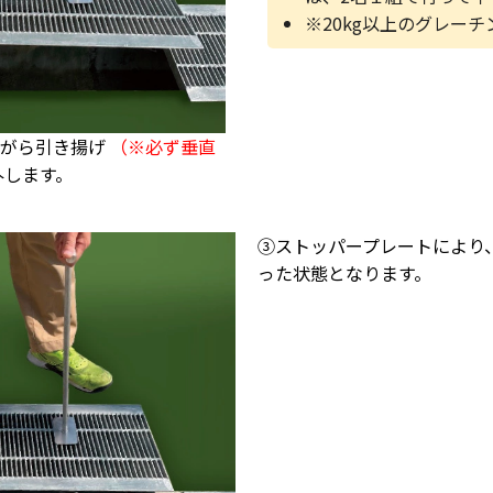
※20kg以上のグレー
ながら引き揚げ
（※必ず垂直
外します。
➂ストッパープレートにより
った状態となります。